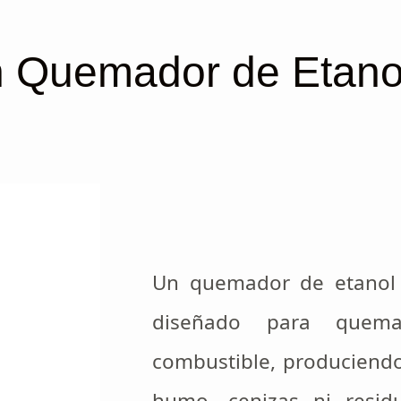
 Quemador de Etano
Un quemador de etanol 
diseñado para quem
combustible, produciendo
humo, cenizas ni resid