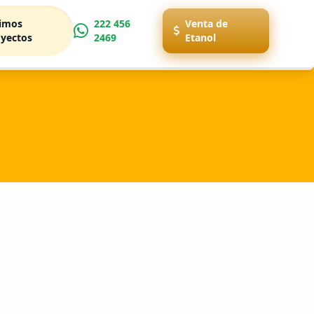
timos
222 456
Venta de
yectos
2469
Etanol