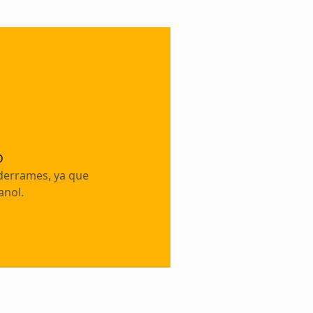
D
 derrames, ya que
anol.