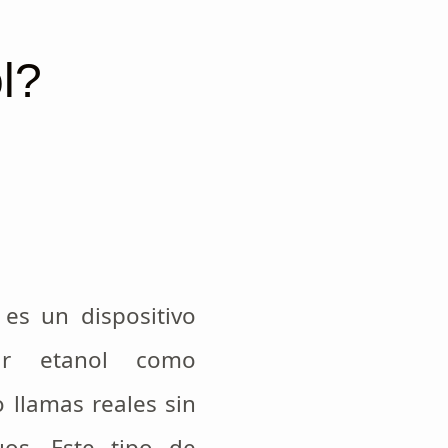
l?
es un dispositivo
ar etanol como
 llamas reales sin
uos. Este tipo de