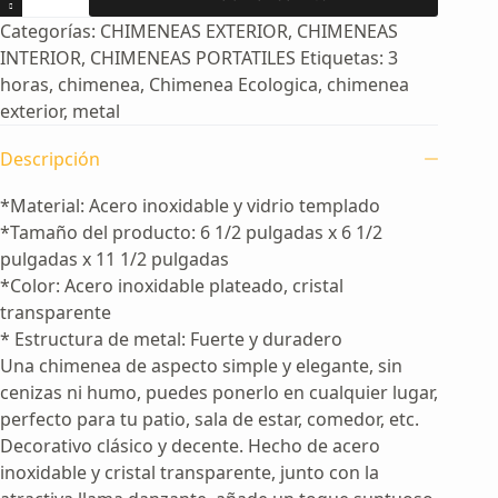
Portatil
Categorías:
CHIMENEAS EXTERIOR
,
CHIMENEAS
Acero
Inoxidable
INTERIOR
,
CHIMENEAS PORTATILES
Etiquetas:
3
y
horas
,
chimenea
,
Chimenea Ecologica
,
chimenea
Cristal
exterior
,
metal
Templado
cantidad
Descripción
*Material: Acero inoxidable y vidrio templado
*Tamaño del producto: 6 1/2 pulgadas x 6 1/2
pulgadas x 11 1/2 pulgadas
*Color: Acero inoxidable plateado, cristal
transparente
* Estructura de metal: Fuerte y duradero
Una chimenea de aspecto simple y elegante, sin
cenizas ni humo, puedes ponerlo en cualquier lugar,
perfecto para tu patio, sala de estar, comedor, etc.
Decorativo clásico y decente. Hecho de acero
inoxidable y cristal transparente, junto con la