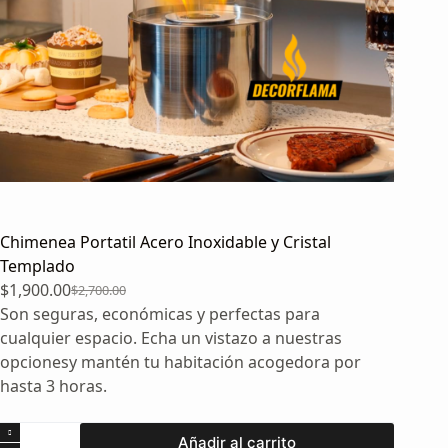
Chimenea Portatil Acero Inoxidable y Cristal
Templado
$
1,900.00
$
2,700.00
El
El
Son seguras, económicas y perfectas para
precio
precio
cualquier espacio. Echa un vistazo a nuestras
original
actual
opcionesy mantén tu habitación acogedora por
era:
es:
hasta 3 horas.
$2,700.00.
$1,900.00.
Chimenea
Añadir al carrito